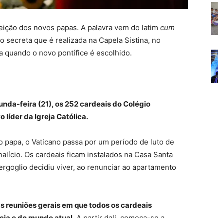
leição dos novos papas. A palavra vem do latim
cum
 secreta que é realizada na Capela Sistina, no
a quando o novo pontífice é escolhido.
unda-feira (21), os 252 cardeais do Colégio
 líder da Igreja Católica.
o papa, o Vaticano passa por um período de luto de
alício. Os cardeais ficam instalados na Casa Santa
rgoglio decidiu viver, ao renunciar ao apartamento
s reuniões gerais em que todos os cardeais
eja e do mundo atual.
A partir dali, começa-se a