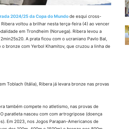
porada 2024/25 da Copa do Mundo
de esqui cross-
Ribera voltou a brilhar nesta terça-feira (4) ao vencer
odalidade em Trondheim (Noruega). Ribera levou a
2min25s20. A prata ficou com o ucraniano Pavlo Bal,
e o bronze com Yerbol Khamitov, que cruzou a linha de
m Toblach (Itália), Ribera já levara bronze nas provas
bera também compete no atletismo, nas provas de
. O paratleta nasceu com com artrogripose (doença
des). Em 2023, nos Jogos Parapan-Americanos de
(provas dos 100m, 400m e 1500m) e bronze nos 800m.