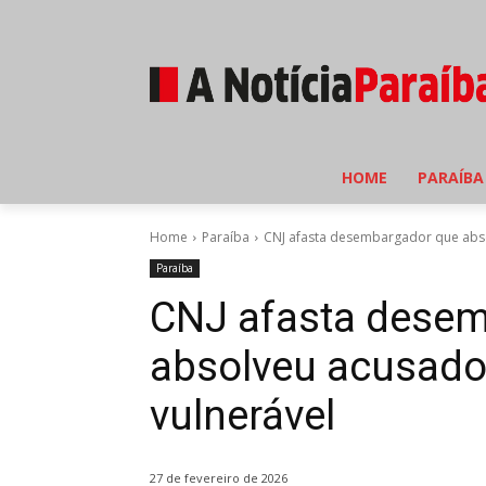
HOME
PARAÍBA
Home
Paraíba
CNJ afasta desembargador que abso
Paraíba
CNJ afasta dese
absolveu acusado
vulnerável
27 de fevereiro de 2026