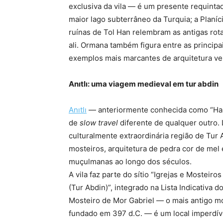
exclusiva da vila — é um presente requintad
maior lago subterrâneo da Turquia; a Planíc
ruínas de Tol Han relembram as antigas rot
ali. Ormana também figura entre as princip
exemplos mais marcantes de arquitetura ver
Anıtlı: uma viagem medieval em tur abdin
Anıtlı
— anteriormente
conhecida como “Hah
de
slow travel
diferente de qualquer outro. 
culturalmente extraordinária região de Tur
mosteiros, arquitetura de pedra cor de mel 
muçulmanas ao longo dos séculos.
A vila faz parte do sítio “Igrejas e Mosteir
(Tur Abdin)”, integrado na Lista Indicativa
Mosteiro de Mor Gabriel — o mais antigo m
fundado em 397 d.C. — é um local imperdível