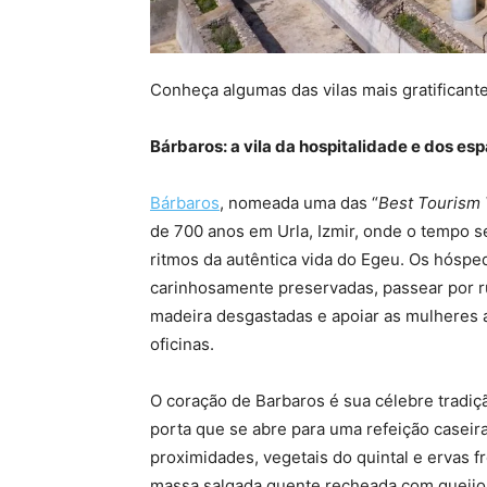
Conheça algumas das vilas mais gratificant
Bárbaros: a vila da hospitalidade e dos es
Bárbaros
, nomeada uma das “
Best Tourism 
de 700 anos em Urla, Izmir, onde o tempo s
ritmos da autêntica vida do Egeu. Os hós
carinhosamente preservadas, passear por r
madeira desgastadas e apoiar as mulheres a
oficinas.
O coração de Barbaros é sua célebre tradi
porta que se abre para uma refeição casei
proximidades, vegetais do quintal e ervas f
massa salgada quente recheada com queijo c