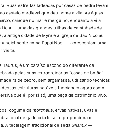
ura. Ruas estreitas ladeadas por casas de pedra levam
e ao castelo medieval que deu nome à vila. As águas
arco, caiaque no mar e mergulho, enquanto a vila
a Lícia — uma das grandes trilhas de caminhada de
 a antiga cidade de Myra e a Igreja de São Nicolau
 mundialmente como Papai Noel — acrescentam uma
r visita.
has Taurus, é um paraíso escondido diferente de
elebrada pelas suas extraordinárias “casas de botão” —
 madeira de cedro, sem argamassa, utilizando técnicas
s dessas estruturas notáveis funcionam agora como
ersiva que é, por si só, uma peça de patrimônio vivo.
idos: cogumelos
morchella
, ervas nativas, uvas e
bra local de gado criado solto proporcionam
. A tecelagem tradicional de seda
Gılamık
—