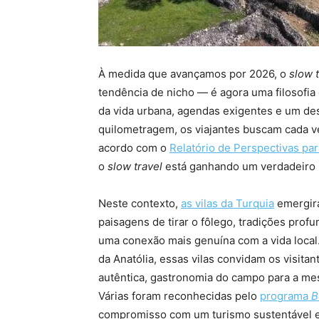
À medida que avançamos por 2026, o
slow t
tendência de nicho — é agora uma filosofia
da vida urbana, agendas exigentes e um de
quilometragem, os viajantes buscam cada ve
acordo com o
Relatório de Perspectivas pa
o
slow travel
está ganhando um verdadeiro 
Neste contexto,
as vilas da Turquia
emergir
paisagens de tirar o fôlego, tradições pro
uma conexão mais genuína com a vida local.
da Anatólia, essas vilas convidam os visita
autêntica, gastronomia do campo para a mes
Várias foram reconhecidas pelo
programa
B
compromisso com um turismo sustentável 