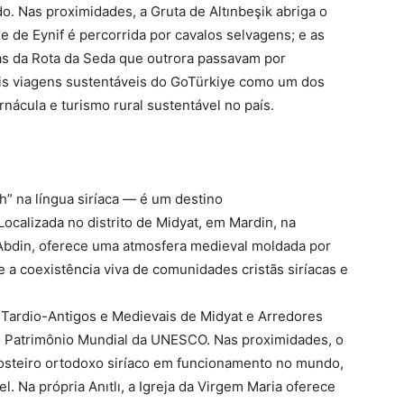
o. Nas proximidades, a Gruta de Altınbeşik abriga o
ie de Eynif é percorrida por cavalos selvagens; e as
as da Rota da Seda que outrora passavam por
ais viagens sustentáveis do GoTürkiye como um dos
nácula e turismo rural sustentável no país.
” na língua siríaca — é um destino
Localizada no distrito de Midyat, em Mardin, na
 Abdin, oferece uma atmosfera medieval moldada por
e a coexistência viva de comunidades cristãs siríacas e
os Tardio-Antigos e Medievais de Midyat e Arredores
 do Patrimônio Mundial da UNESCO. Nas proximidades, o
osteiro ortodoxo siríaco em funcionamento no mundo,
. Na própria Anıtlı, a Igreja da Virgem Maria oferece