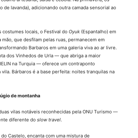
o de lavanda), adicionando outra camada sensorial ao
 costumes locais, o Festival do
Oyuk
(Espantalho) em
s à mão, que desfilam pelas ruas, permanecem em
ansformando Barbaros em uma galeria viva ao ar livre.
Rota dos Vinhedos de Urla — que abriga a maior
HELIN na Turquia — oferece um contraponto
ila. Bárbaros é a base perfeita: noites tranquilas na
efúgio de montanha
a duas vilas notáveis reconhecidas pela ONU Turismo —
nte diferente do
slow travel
.
 do Castelo, encanta com uma mistura de