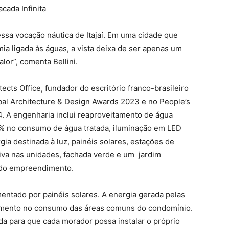
acada Infinita
 essa vocação náutica de Itajaí. Em uma cidade que
ia ligada às águas, a vista deixa de ser apenas um
alor”, comenta Bellini.
cts Office, fundador do escritório franco-brasileiro
obal Architecture & Design Awards 2023 e no People’s
 A engenharia inclui reaproveitamento de água
60% no consumo de água tratada, iluminação em LED
a destinada à luz, painéis solares, estações de
ativa nas unidades, fachada verde e um jardim
l do empreendimento.
mentado por painéis solares. A energia gerada pelas
imento no consumo das áreas comuns do condomínio.
da para que cada morador possa instalar o próprio