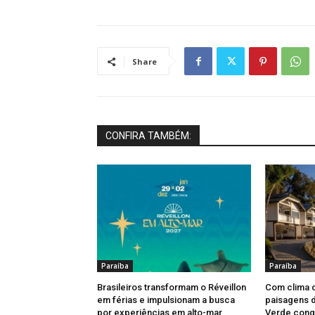
Share
CONFIRA TAMBÉM:
Paraíba
Paraíba
Brasileiros transformam o Réveillon
Com clima 
em férias e impulsionam a busca
paisagens d
por experiências em alto-mar
Verde conqu