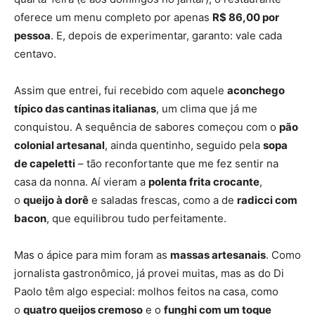
oferece um menu completo por apenas
R$ 86,00 por
pessoa
. E, depois de experimentar, garanto: vale cada
centavo.
Assim que entrei, fui recebido com aquele
aconchego
típico das cantinas italianas
, um clima que já me
conquistou. A sequência de sabores começou com o
pão
colonial artesanal
, ainda quentinho, seguido pela
sopa
de capeletti
– tão reconfortante que me fez sentir na
casa da nonna. Aí vieram a
polenta frita crocante
,
o
queijo à dorê
e saladas frescas, como a de
radicci com
bacon
, que equilibrou tudo perfeitamente.
Mas o ápice para mim foram as
massas artesanais
. Como
jornalista gastronômico, já provei muitas, mas as do Di
Paolo têm algo especial: molhos feitos na casa, como
o
quatro queijos cremoso
e o
funghi com um toque