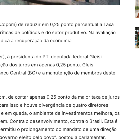
(Copom) de reduzir em 0,25 ponto percentual a Taxa
íticas de políticos e do setor produtivo. Na avaliação
judica a recuperação da economia.
r), a presidenta do PT, deputada federal Gleisi
ição dos juros em apenas 0,25 ponto. Gleisi
anco Central (BC) e a manutenção de membros deste
om, de cortar apenas 0,25 ponto da maior taxa de juros
ara isso e houve divergência de quatro diretores
e e em queda, o ambiente de investimentos melhora, os
. Contra o desenvolvimento, contra o Brasil. Esta é
permitiu o prolongamento do mandato de uma direção
 governo eleito pelo povo”, postou a parlamentar.