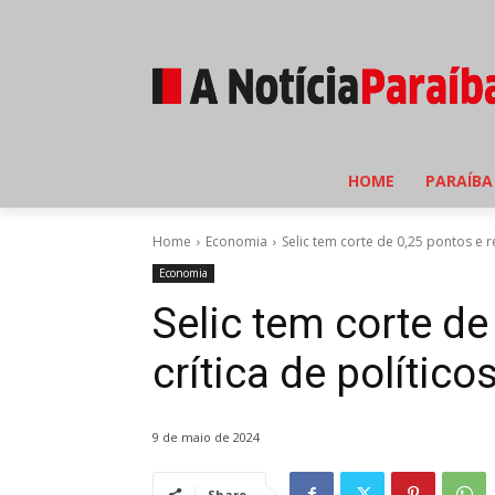
HOME
PARAÍBA
Home
Economia
Selic tem corte de 0,25 pontos e re
Economia
Selic tem corte de
crítica de político
9 de maio de 2024
Share