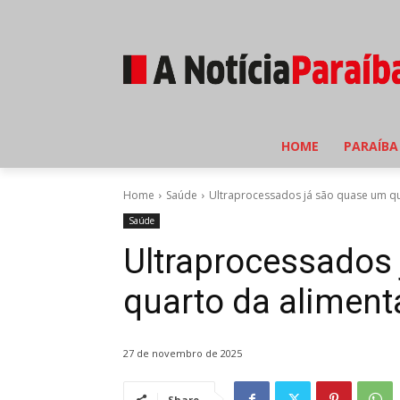
HOME
PARAÍBA
Home
Saúde
Ultraprocessados já são quase um qu
Saúde
Ultraprocessados
quarto da aliment
27 de novembro de 2025
Share