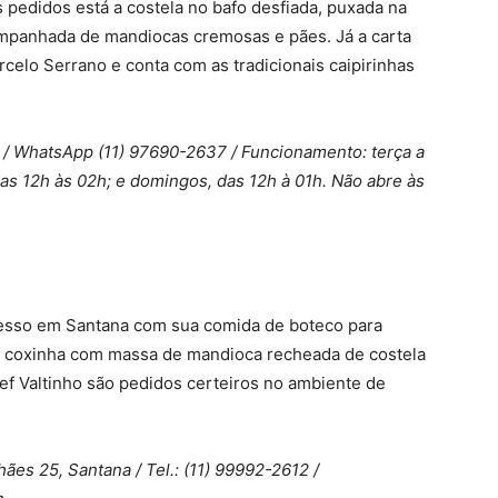
s pedidos está a costela no bafo desfiada, puxada na
mpanhada de mandiocas cremosas e pães. Já a carta
celo Serrano e conta com as tradicionais caipirinhas
a / WhatsApp (11) 97690-2637 / Funcionamento: terça a
das 12h às 02h; e domingos, das 12h à 01h. Não abre às
esso em Santana com sua comida de boteco para
a coxinha com massa de mandioca recheada de costela
ef Valtinho são pedidos certeiros no ambiente de
ães 25, Santana / Tel.: (11) 99992-2612 /