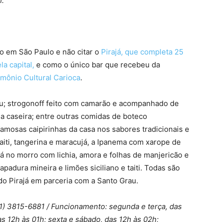
h.
o em São Paulo e não citar o
Pirajá, que completa 25
a capital,
e como o único bar que recebeu da
imônio Cultural Carioca
.
ngu; strogonoff feito com camarão e acompanhado de
a caseira; entre outras comidas de boteco
mosas caipirinhas da casa nos sabores tradicionais e
iti, tangerina e maracujá, a Ipanema com xarope de
 lá no morro com lichia, amora e folhas de manjericão e
padura mineira e limões siciliano e taiti. Todas são
do Pirajá em parceria com a Santo Grau.
 (11) 3815-6881 / Funcionamento: segunda e terça, das
as 12h às 01h; sexta e sábado, das 12h às 02h;