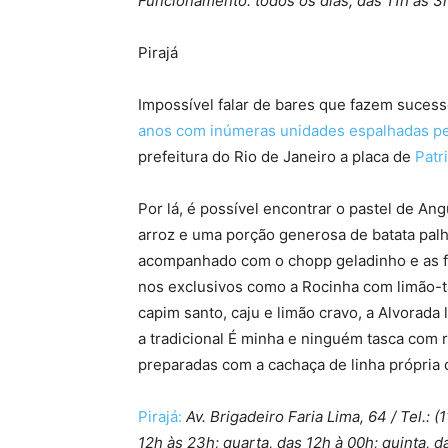
Funcionamento: todos os dias, das 11h às 3
Pirajá
Impossível falar de bares que fazem sucess
anos com inúmeras unidades espalhadas pel
prefeitura do Rio de Janeiro a placa de
Patr
Por lá, é possível encontrar o pastel de A
arroz e uma porção generosa de batata palh
acompanhado com o chopp geladinho e as fa
nos exclusivos como a Rocinha com limão-ta
capim santo, caju e limão cravo, a Alvorada
a tradicional É minha e ninguém tasca com ra
preparadas com a cachaça de linha própria 
Pirajá:
Av. Brigadeiro Faria Lima, 64 / Tel.:
12h às 23h; quarta, das 12h à 00h; quinta, d